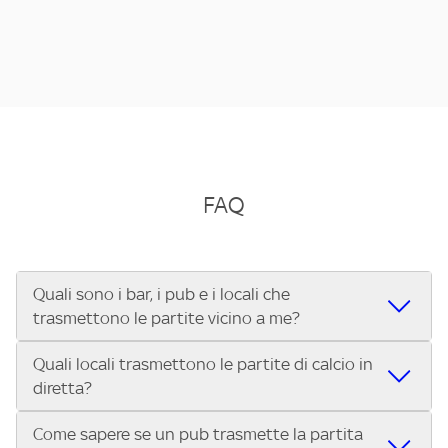
FAQ
Quali sono i bar, i pub e i locali che
trasmettono le partite vicino a me?
Quali locali trasmettono le partite di calcio in
Se cerchi un bar, pub, ristorante o locale vicino a te per
diretta?
vedere le partite di Serie A ENILIVE, la Serie C Sky Wifi, la
UEFA Champions League, la UEFA Europa League, la UEFA
Come sapere se un pub trasmette la partita
Vuoi sapere quali bar, pub o ristoranti mostrano le partite
Conference League, il Tennis, la Formula 1®, la MotoGP™ e