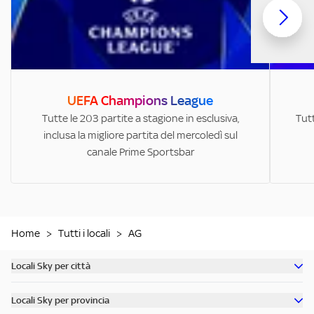
UEFA Champions League
Tutte le 203 partite a stagione in esclusiva,
Tutt
inclusa la migliore partita del mercoledì sul
canale Prime Sportsbar
Home
>
Tutti i locali
>
AG
Locali Sky per città
Scopri tutti i bar di Milano
Locali Sky per provincia
Scopri tutti i bar di Roma