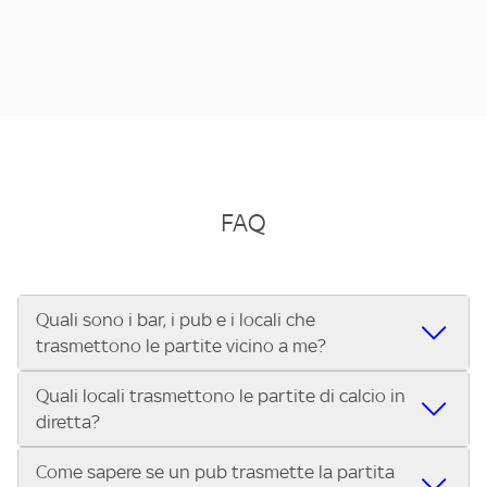
FAQ
Quali sono i bar, i pub e i locali che
trasmettono le partite vicino a me?
Quali locali trasmettono le partite di calcio in
Se cerchi un bar, pub, ristorante o locale vicino a te per
diretta?
vedere le partite di Serie A ENILIVE, la Serie C Sky Wifi, la
UEFA Champions League, la UEFA Europa League, la UEFA
Come sapere se un pub trasmette la partita
Vuoi sapere quali bar, pub o ristoranti mostrano le partite
Conference League, il Tennis, la Formula 1®, la MotoGP™ e