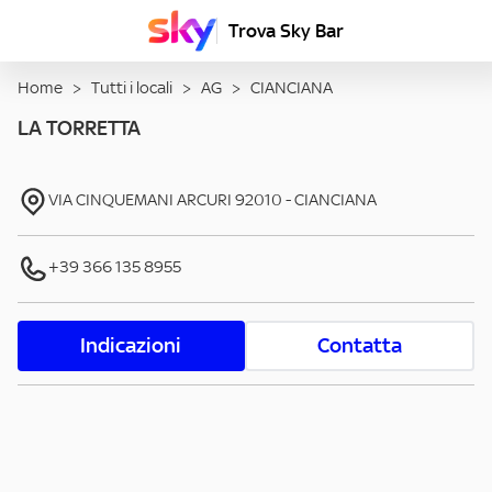
Trova Sky Bar
Home
>
Tutti i locali
>
AG
>
CIANCIANA
LA TORRETTA
VIA CINQUEMANI ARCURI
92010
-
CIANCIANA
+39 366 135 8955
Indicazioni
Contatta