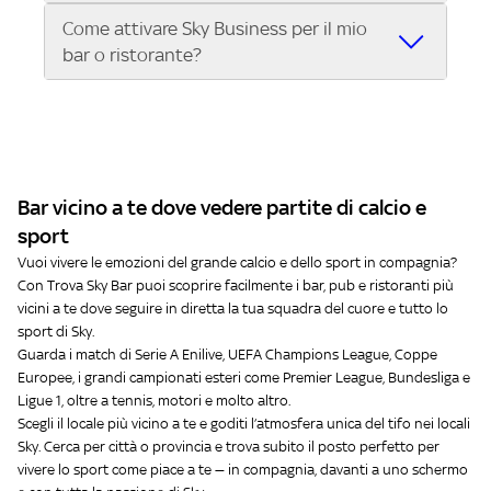
questa offerta puoi trasmettere nel tuo locale:
Come attivare Sky Business per il mio
L'offerta Sky Business è riservata ai pubblici
Tutta la Serie A ENILIVE, la UEFA Champions
bar o ristorante?
esercizi aperti al pubblico per la somministrazione
League, la UEFA Europa League e la UEFA
di cibi, bevande e altri servizi, tra cui:
Conference League.
Attivare Sky Business è semplice:
Bar, pub, ristoranti, pizzerie
I migliori eventi sportivi internazionali: Premier
Contatta Sky e scegli il pacchetto più adatto al
Circoli sportivi, sale giochi, punti vendita,
League, Bundesliga, NBA, Formula 1, MotoGP,
tuo locale.
associazioni
tennis e molto altro.
Ricevi l’installazione del servizio nel tuo bar, pub
Se hai un locale e vuoi offrire ai tuoi clienti il
Approfondimenti sportivi su Sky Sport 24.
Bar vicino a te dove vedere partite di calcio e
o ristorante.
meglio dello sport in diretta, scopri subito l’offerta
Scopri tutti i dettagli dell’offerta e porta il
sport
Inizia a trasmettere gli eventi sportivi per i tuoi
Sky Business per locali
grande sport nel tuo locale.
clienti.
Vuoi vivere le emozioni del grande calcio e dello sport in compagnia?
Con Trova Sky Bar puoi scoprire facilmente i bar, pub e ristoranti più
Chiama il numero dedicato o visita il sito per
vicini a te dove seguire in diretta la tua squadra del cuore e tutto lo
attivare Sky Business oggi stesso!
sport di Sky.
Guarda i match di Serie A Enilive, UEFA Champions League, Coppe
Europee, i grandi campionati esteri come Premier League, Bundesliga e
Ligue 1, oltre a tennis, motori e molto altro.
Scegli il locale più vicino a te e goditi l’atmosfera unica del tifo nei locali
Sky. Cerca per città o provincia e trova subito il posto perfetto per
vivere lo sport come piace a te — in compagnia, davanti a uno schermo