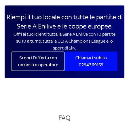
Riempi il tuo locale con tutte le partite di
Serie A Enilive e le coppe europee.
Offri ai tuoi clienti tutta la Serie A Enilive con 10 partite
su 10 a turno, tutta la UEFA Champions League e lo
sport di Sky.
Scopri l’offerta con
Chiamaci subito
un nostro operatore
0294369159
FAQ